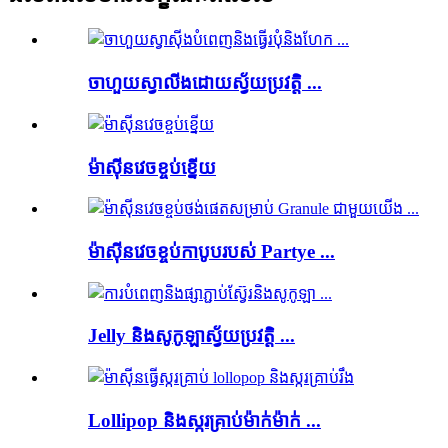
ចាហួយស្វាលីងដោយស្វ័យប្រវត្តិ ...
ម៉ាស៊ីនវេចខ្ចប់ខ្នើយ
ម៉ាស៊ីនវេចខ្ចប់កាបូបរបស់ Partye ...
Jelly និងសូកូឡាស្វ័យប្រវត្តិ ...
Lollipop និងស្ករគ្រាប់ម៉ាក់ម៉ាក់ ...