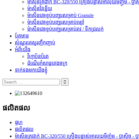
ម៉ាស៊ីនត្រជាក់ BC-320/550 គ្រឿងបន្លាស់អាលុយមីញ៉ូម - ប្លាស្ទិច -
ម៉ាស៊ីនវៃខ្នើយ
ម៉ាស៊ីនវេចខ្ចប់បញ្ឈរសម្រាប់ Granule
ម៉ាស៊ីនវេចខ្ចប់បញ្ឈរសម្រាប់ម្សៅ
ម៉ាស៊ីនវេចខ្ចប់បញ្ឈរសម្រាប់រាវ / ទឹកជ្រលក់
ប៍តមាន
សំណួរគេសួរញឹកញាប់
អំពីយើង
វិហ្ញាប័នប័រត
ដំណើរកំសាន្តរោងចក្រ
ទាក់ទងមកយើងខ្ញុំ
ផលិតផល
ផ្ទហ
ផលិតផល
ម៉ាស៊ីនត្រជាក់ BC-320/550 គ្រឿងបន្លាស់អាលុយមីញ៉ូម - ប្លាស្ទិច - ប្លាស្