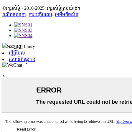
©រក្សាសិទ្ធិ - 2010-2025: រក្សាសិទ្ធិគ្រប់យ៉ាង។
ផលិតផលក្តៅ
-
ការបញ្ហិបផេប
-
អេអឹមភីចល័ត
ផ្ញើអ៊ីមែល
គេហទំព័រផ្លូវការ
x