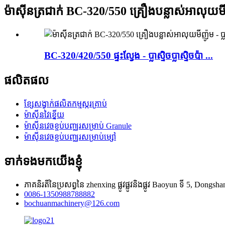
ម៉ាស៊ីនត្រជាក់ BC-320/550 គ្រឿងបន្លាស់អាលុយមីញ៉ូម -
BC-320/420/550 ផ្ទះល្វែង - ប្លាស្ទិចប្លាស្ទិចប៉ា ...
ផលិតផល
ខ្សែសង្វាក់ផលិតកម្មស្ករគ្រាប់
ម៉ាស៊ីនវៃខ្នើយ
ម៉ាស៊ីនវេចខ្ចប់បញ្ឈរសម្រាប់ Granule
ម៉ាស៊ីនវេចខ្ចប់បញ្ឈរសម្រាប់ម្សៅ
ទាក់ទងមកយើងខ្ញុំ
ភាគនិរតីនៃប្រសព្វនៃ zhenxing ផ្លូវផ្លូវនិងផ្លូវ Baoyun ទី 5, Do
0086-1350988788882
bochuanmachinery@126.com