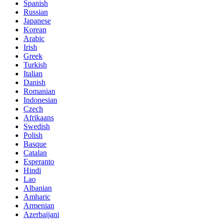
Spanish
Russian
Japanese
Korean
Arabic
Irish
Greek
Turkish
Italian
Danish
Romanian
Indonesian
Czech
Afrikaans
Swedish
Polish
Basque
Catalan
Esperanto
Hindi
Lao
Albanian
Amharic
Armenian
Azerbaijani