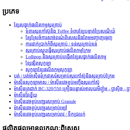
ប្រភេទ
ខ្សែសង្វាក់ផលិតកម្មស្ករគ្រាប់
ទំពារស្ករកៅស៊ូនិង Toffee ទំពារខ្សែបន្ទាត់ប្រៃសណីយ៍
ខ្សែស្រែចំការសាច់ពណ៌ពិសេសនិងគែមអញ្ចាញធ្មេញ
ការដាក់ប្រាក់កំចីស្ករគ្រាប់ / ទន់ស្ករគ្រាប់ទន់
ស្ករគ្រាប់ស្តុបធ្វើស្ករគ្រាប់ផលិតកម្មក្រែម
Lollipop និងស្ករគ្រាប់បង្កើតខ្សែសង្វាក់ផលិតកម្ម
ខ្សែផ្សិតសូកូឡា
សូកូឡាខ្សែផលិតកម្មសូកូឡា
បត់ / បត់ម៉ាស៊ីនរុំក្រដាសរុំសម្រាប់ស្ករកៅស៊ូនិងស្ករគ្រាប់ក្រែម
ម៉ាស៊ីនសូកូឡាមាស / ម៉ាស៊ីនវេចខ្ចប់អញ្ចឹងស្ករកៅស៊ូ
ម៉ាស៊ីនត្រជាក់ BC-320/550 គ្រឿងបន្លាស់អាលុយមីញ៉ូម - ប្លាស្ទិច - ប្លាស្
ម៉ាស៊ីនវៃខ្នើយ
ម៉ាស៊ីនវេចខ្ចប់បញ្ឈរសម្រាប់ Granule
ម៉ាស៊ីនវេចខ្ចប់បញ្ឈរសម្រាប់ម្សៅ
ម៉ាស៊ីនវេចខ្ចប់បញ្ឈរសម្រាប់រាវ / ទឹកជ្រលក់
ផលិតផលមានលក្ខណៈពិសេស