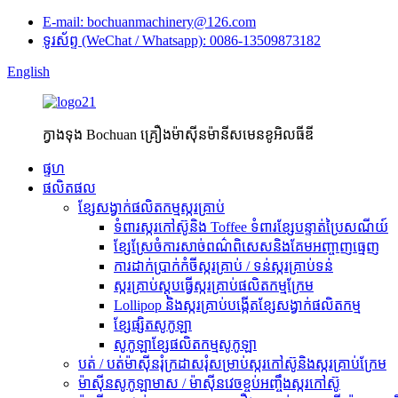
E-mail: bochuanmachinery@126.com
ទូរស័ព្ទ (WeChat / Whatsapp): 0086-13509873182
English
ក្វាងទុង Bochuan គ្រឿងម៉ាស៊ីនម៉ានីសមេនខូអិលធីឌី
ផ្ទហ
ផលិតផល
ខ្សែសង្វាក់ផលិតកម្មស្ករគ្រាប់
ទំពារស្ករកៅស៊ូនិង Toffee ទំពារខ្សែបន្ទាត់ប្រៃសណីយ៍
ខ្សែស្រែចំការសាច់ពណ៌ពិសេសនិងគែមអញ្ចាញធ្មេញ
ការដាក់ប្រាក់កំចីស្ករគ្រាប់ / ទន់ស្ករគ្រាប់ទន់
ស្ករគ្រាប់ស្តុបធ្វើស្ករគ្រាប់ផលិតកម្មក្រែម
Lollipop និងស្ករគ្រាប់បង្កើតខ្សែសង្វាក់ផលិតកម្ម
ខ្សែផ្សិតសូកូឡា
សូកូឡាខ្សែផលិតកម្មសូកូឡា
បត់ / បត់ម៉ាស៊ីនរុំក្រដាសរុំសម្រាប់ស្ករកៅស៊ូនិងស្ករគ្រាប់ក្រែម
ម៉ាស៊ីនសូកូឡាមាស / ម៉ាស៊ីនវេចខ្ចប់អញ្ចឹងស្ករកៅស៊ូ