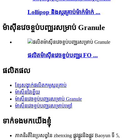
Lollipop និងស្ករគ្រាប់ម៉ាក់ម៉ាក់ ...
ម៉ាស៊ីនវេចខ្ចប់បញ្ឈរសម្រាប់ Granule
ផលិតម៉ាស៊ីនវេចខ្ចប់បញ្ឈរ FO ...
ផលិតផល
ខ្សែសង្វាក់ផលិតកម្មស្ករគ្រាប់
ម៉ាស៊ីនវៃខ្នើយ
ម៉ាស៊ីនវេចខ្ចប់បញ្ឈរសម្រាប់ Granule
ម៉ាស៊ីនវេចខ្ចប់បញ្ឈរសម្រាប់ម្សៅ
ទាក់ទងមកយើងខ្ញុំ
ភាគនិរតីនៃប្រសព្វនៃ zhenxing ផ្លូវផ្លូវនិងផ្លូវ Baoyun ទី 5,