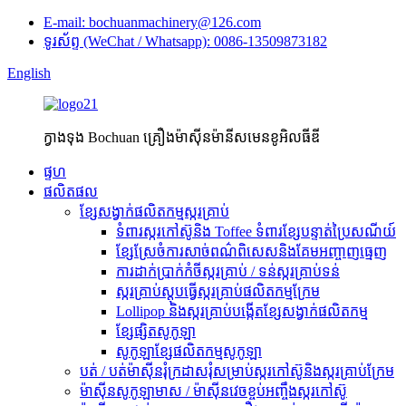
E-mail: bochuanmachinery@126.com
ទូរស័ព្ទ (WeChat / Whatsapp): 0086-13509873182
English
ក្វាងទុង Bochuan គ្រឿងម៉ាស៊ីនម៉ានីសមេនខូអិលធីឌី
ផ្ទហ
ផលិតផល
ខ្សែសង្វាក់ផលិតកម្មស្ករគ្រាប់
ទំពារស្ករកៅស៊ូនិង Toffee ទំពារខ្សែបន្ទាត់ប្រៃសណីយ៍
ខ្សែស្រែចំការសាច់ពណ៌ពិសេសនិងគែមអញ្ចាញធ្មេញ
ការដាក់ប្រាក់កំចីស្ករគ្រាប់ / ទន់ស្ករគ្រាប់ទន់
ស្ករគ្រាប់ស្តុបធ្វើស្ករគ្រាប់ផលិតកម្មក្រែម
Lollipop និងស្ករគ្រាប់បង្កើតខ្សែសង្វាក់ផលិតកម្ម
ខ្សែផ្សិតសូកូឡា
សូកូឡាខ្សែផលិតកម្មសូកូឡា
បត់ / បត់ម៉ាស៊ីនរុំក្រដាសរុំសម្រាប់ស្ករកៅស៊ូនិងស្ករគ្រាប់ក្រែម
ម៉ាស៊ីនសូកូឡាមាស / ម៉ាស៊ីនវេចខ្ចប់អញ្ចឹងស្ករកៅស៊ូ