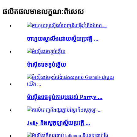
ផលិតផលមានលក្ខណៈពិសេស
ចាហួយស្វាលីងដោយស្វ័យប្រវត្តិ ...
ម៉ាស៊ីនវេចខ្ចប់ខ្នើយ
ម៉ាស៊ីនវេចខ្ចប់កាបូបរបស់ Partye ...
Jelly និងសូកូឡាស្វ័យប្រវត្តិ ...