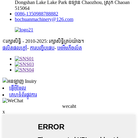
Dongshan Lake Lake Park ឧទ្យាន Chaozhou, ស្រុក Chaoan
515064
0086-1350988788882
bochuanmachinery@126.com
©រក្សាសិទ្ធិ - 2010-2025: រក្សាសិទ្ធិគ្រប់យ៉ាង។
ផលិតផលក្តៅ
-
ការបញ្ហិបផេប
-
អេអឹមភីចល័ត
ផ្ញើអ៊ីមែល
គេហទំព័រផ្លូវការ
wecaht
x