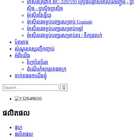
ម៉ាស៊ីនត្រជាក់ BC-320/550 គ្រឿងបន្លាស់អាលុយមីញ៉ូម - ប្លា
ស្ទិច - ប្លាស្ទិចប្លាស្ទិច
ម៉ាស៊ីនវៃខ្នើយ
ម៉ាស៊ីនវេចខ្ចប់បញ្ឈរសម្រាប់ Granule
ម៉ាស៊ីនវេចខ្ចប់បញ្ឈរសម្រាប់ម្សៅ
ម៉ាស៊ីនវេចខ្ចប់បញ្ឈរសម្រាប់រាវ / ទឹកជ្រលក់
ប៍តមាន
សំណួរគេសួរញឹកញាប់
អំពីយើង
វិហ្ញាប័នប័រត
ដំណើរកំសាន្តរោងចក្រ
ទាក់ទងមកយើងខ្ញុំ
ផលិតផល
ផ្ទហ
ផលិតផល