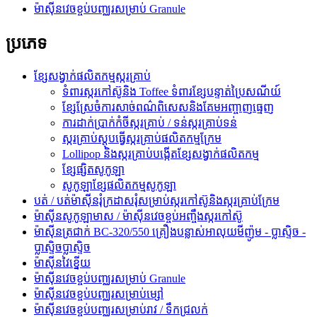
ម៉ាស៊ីនវេចខ្ចប់បញ្ឈរសម្រាប់ Granule
ប្រភេទ
ខ្សែសង្វាក់ផលិតកម្មស្ករគ្រាប់
ទំពារស្ករកៅស៊ូនិង Toffee ទំពារខ្សែបន្ទាត់ប្រៃសណីយ៍
ខ្សែស្រែចំការសាច់ពណ៌ពិសេសនិងគែមអញ្ចាញធ្មេញ
ការដាក់ប្រាក់កំចីស្ករគ្រាប់ / ទន់ស្ករគ្រាប់ទន់
ស្ករគ្រាប់ស្តុបធ្វើស្ករគ្រាប់ផលិតកម្មក្រែម
Lollipop និងស្ករគ្រាប់បង្កើតខ្សែសង្វាក់ផលិតកម្ម
ខ្សែផ្សិតសូកូឡា
សូកូឡាខ្សែផលិតកម្មសូកូឡា
បត់ / បត់ម៉ាស៊ីនរុំក្រដាសរុំសម្រាប់ស្ករកៅស៊ូនិងស្ករគ្រាប់ក្រែម
ម៉ាស៊ីនសូកូឡាមាស / ម៉ាស៊ីនវេចខ្ចប់អញ្ចឹងស្ករកៅស៊ូ
ម៉ាស៊ីនត្រជាក់ BC-320/550 គ្រឿងបន្លាស់អាលុយមីញ៉ូម - ប្លាស្ទិច -
ប្លាស្ទិចប្លាស្ទិច
ម៉ាស៊ីនវៃខ្នើយ
ម៉ាស៊ីនវេចខ្ចប់បញ្ឈរសម្រាប់ Granule
ម៉ាស៊ីនវេចខ្ចប់បញ្ឈរសម្រាប់ម្សៅ
ម៉ាស៊ីនវេចខ្ចប់បញ្ឈរសម្រាប់រាវ / ទឹកជ្រលក់