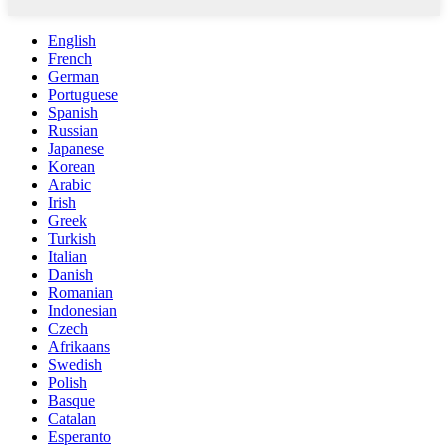
English
French
German
Portuguese
Spanish
Russian
Japanese
Korean
Arabic
Irish
Greek
Turkish
Italian
Danish
Romanian
Indonesian
Czech
Afrikaans
Swedish
Polish
Basque
Catalan
Esperanto